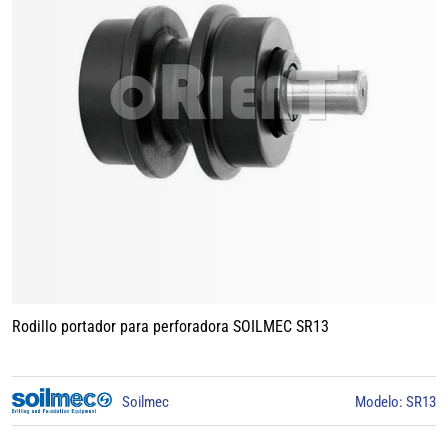
Rodillo portador para perforadora BAUER BG15
3
BAUER
Modelo: BG15