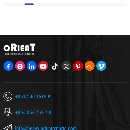
+8617561161909
+86-535-6762198
info@heavyindustryparts.com