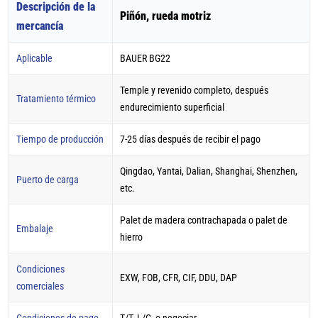
Descripción de la
Piñón, rueda motriz
mercancía
Aplicable
BAUER BG22
Temple y revenido completo, después
Tratamiento térmico
endurecimiento superficial
Tiempo de producción
7-25 días después de recibir el pago
Qingdao, Yantai, Dalian, Shanghai, Shenzhen,
Puerto de carga
etc.
Palet de madera contrachapada o palet de
Embalaje
hierro
Condiciones
EXW, FOB, CFR, CIF, DDU, DAP
comerciales
Condiciones de pago
T/T, L/C, o negociar