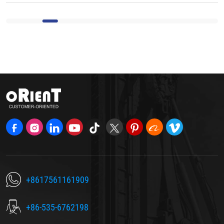
+8617561161909
+86-535-6762198