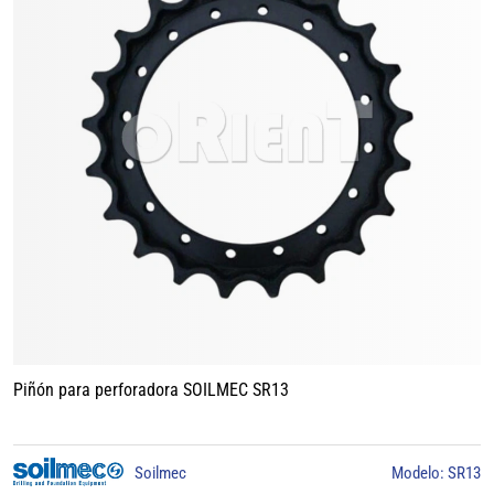
Piñón para perforadora BAUER BG15
SR13
BAUER
Modelo: BG