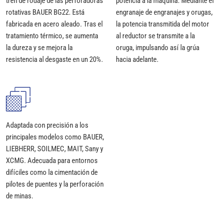
tren de rodaje de las perforadoras
potencia a la máquina. Mediante el
rotativas BAUER BG22. Está
engranaje de engranajes y orugas,
fabricada en acero aleado. Tras el
la potencia transmitida del motor
tratamiento térmico, se aumenta
al reductor se transmite a la
la dureza y se mejora la
oruga, impulsando así la grúa
resistencia al desgaste en un 20%.
hacia adelante.
Adaptada con precisión a los
principales modelos como BAUER,
LIEBHERR, SOILMEC, MAIT, Sany y
XCMG. Adecuada para entornos
difíciles como la cimentación de
pilotes de puentes y la perforación
de minas.