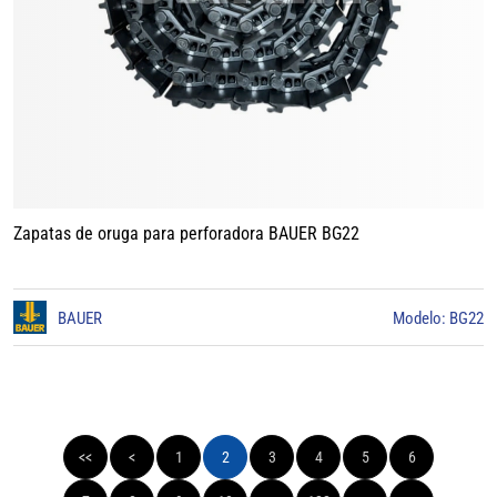
Zapatas de oruga para perforadora BAUER BG22
BAUER
Modelo: BG22
<<
<
1
2
3
4
5
6