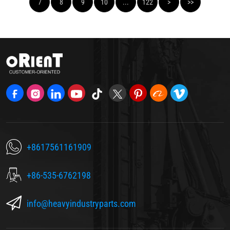
7
8
9
10
...
122
>
>>
+8617561161909
+86-535-6762198
info@heavyindustryparts.com