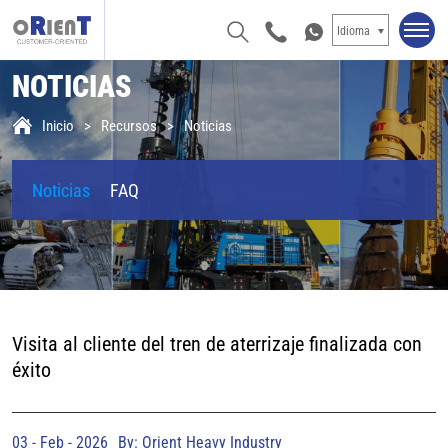
Idioma
NOTICIAS
Inicio
Recursos
Noticias
Noticias
FAQ
Visita al cliente del tren de aterrizaje finalizada con
éxito
03 - Feb - 2026
By: Orient Heavy Industry